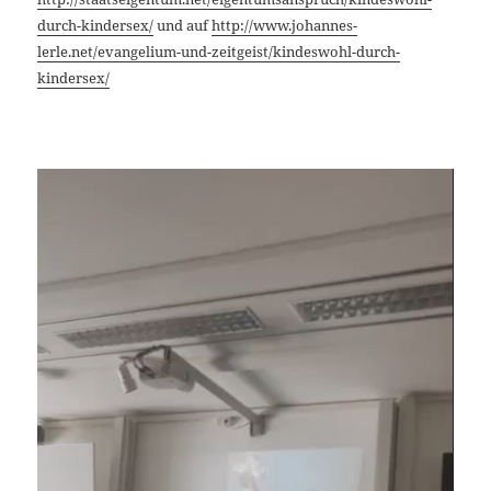
durch-kindersex/
und auf
http://www.johannes-
lerle.net/evangelium-und-zeitgeist/kindeswohl-durch-
kindersex/
Video-
Player