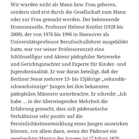
Wir wurden nicht als Mann bzw. Frau geboren,
sondern sind erst durch die Gesellschaft zum Mann
oder zur Frau gemacht worden. Der bekennende
Homosexuelle, Professor Hel­mut Kentler (1928 bis
2008), der von 1976 bis 1996 in Hannover als
Universitätsprofessor Berufsschullehrer ausgebildet
hatte, war vor seiner Professorenzeit eine
Schlüsselfigur und Akteur pädophiler Netzwerke
und Gerichtsgutachter und Experte für Kinder- und
Jugendsexuali­tät. Er war daran beteiligt, daß der
Berliner Senat mehrere 13- bis 15jährige „sekundär­
schwachsinnige“ Jungen bei ihm bekannten
pädophilen Männern unterbrachte. Er schreibt: „Ich
habe … in der überwiegenden Mehrheit die
Erfahrung gemacht, dass sich päderastische
Verhältnisse sehr positiv auf die
Persönlichkeitsentwicklung eines Jungen auswirken
können, vor allem dann, wenn der Päderast ein
3
regelrechter Mentor des Jungen ist.“
Schon 1970