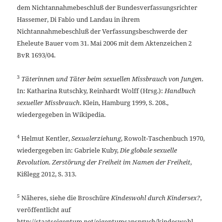
dem Nichtannahmebeschluß der Bundesverfassungsrichter
Hassemer, Di Fabio und Landau in ihrem
Nichtannahmebeschluß der Verfassungsbeschwerde der
Eheleute Bauer vom 31. Mai 2006 mit dem Aktenzeichen 2
BvR 1693/04.
3
Täterinnen und Täter beim sexuellen Missbrauch von Jungen
.
In: Katharina Rutschky, Reinhardt Wolff (Hrsg.):
Handbuch
sexueller Missbrauch
. Klein, Hamburg 1999, S. 208.,
wiedergegeben in Wikipedia.
4
Helmut Kentler,
Sexualerziehung
, Rowolt-Taschenbuch 1970,
wiedergegeben in: Gabriele Kuby,
Die globale sexuelle
Revolution. Zerstörung der Freiheit im Namen der Freiheit
,
Kißlegg 2012, S. 313.
5
Näheres, siehe die Broschüre
Kindeswohl durch Kindersex?
,
veröffentlicht auf
http://staatseigentum.net/eigentumsanspruch/kindeswohl-