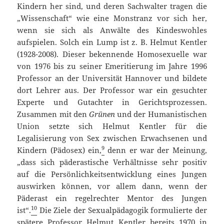
Kindern her sind, und deren Sachwalter tragen die
„Wissenschaft“ wie eine Monstranz vor sich her,
wenn sie sich als Anwälte des Kindeswohles
aufspielen. Solch ein Lump ist z. B. Helmut Kentler
(1928-2008). Dieser bekennende Homosexuelle war
von 1976 bis zu seiner Emeritierung im Jahre 1996
Professor an der Universität Hannover und bildete
dort Lehrer aus. Der Professor war ein gesuchter
Experte und Gutachter in Gerichtsprozessen.
Zusammen mit den
Grünen
und der Humanistischen
Union setzte sich Helmut Kentler für die
Legalisierung von Sex zwischen Erwachsenen und
9
Kindern (Pädosex) ein,
denn er war der Meinung,
„dass sich päderastische Verhältnisse sehr positiv
auf die Persönlichkeitsentwicklung eines Jungen
auswirken können, vor allem dann, wenn der
Päderast ein regelrechter Mentor des Jungen
10
ist“.
Die Ziele der Sexualpädagogik formulierte der
spätere Professor Helmut Kentler bereits 1970 in