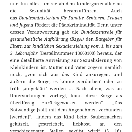
und tun alles, um sie ab dem Kindergartenalter an
die Sexualität heranzuführen. Auch
das
Bundesministerium für Familie, Senioren, Frauen
und Jugend
fördert die Pädokriminalität. Denn unter
dessen Verantwortung gab die
Bundeszentrale für
gesundheitliche Aufklärung (BzgA)
den
Ratgeber für
Eltern zur kindlichen Sexualerziehung vom 1. bis zum
3
.
Lebensjahr
(Bestellnummer 13660100) heraus, der
eine detaillierte Anweisung zur Sexualisierung von
Kleinkindern ist. Mütter und Väter zögern nämlich
noch, „von sich aus das Kind anzuregen, und
äußern die Sorge, es könne ‚verdorben’ oder zu
früh ‚aufgeklärt’ werden … Nach allem, was an
Untersuchungen vorliegt, kann diese Sorge als
überflüssig zurückgewiesen werden“. „Das
Notwendige [soll] mit dem Angenehmen verbunden
[werden]“, „indem das Kind beim Saubermachen
gekitzelt, gestreichelt, liebkost, an den
verschiedensten Stellen geküßt wird“ (S. 16).