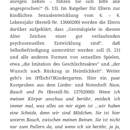
anregen ließen – fühlen Sie sich bitte alle
angesprochen!“ (S. 13). Im Ratgeber für Eltern zur
kindlichen Sexualentwicklung vom 4. – 6.
Lebensjahr (Bestell-Nr. 13660200) werden die Eltern
darüber aufgeklärt, dass „Genitalspiele in diesem
Alter Zeichen einer gut verlaufenden
psychosexuellen Entwicklung sind“, daß
Selbstbefriedigung unterstützt werden soll (S. 21)
und alle anderen Formen von sexuellen Spielen,
etwa „die Imitation des Geschlechtsaktes“ und „der
Wunsch nach Rückzug in Heimlichkeit“. Weiter
geht’s im (Pflicht?)Kindergarten. Hier ein paar
Kostproben aus dem Lieder- und Notenheft
Nase,
Bauch und Po
(Bestell-Nr. 13702000):
Wenn ich
meinen Körper anschau und berühr, entdeck ich
immer mal, was alles an mir eigen ist …wir haben
eine Scheide, denn wir sind Mädchen. Sie ist hier
unterm Bauch, zwischen meinen Beinen. Sie ist nicht
nur zum Pullern da, und wenn ich sie berühr, ja ja,