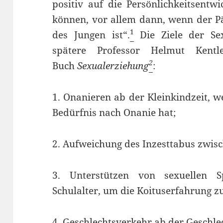
positiv auf die Persönlichkeitsentw
können, vor allem dann, wenn der Pä
1
des Jungen ist“.
Die Ziele der Sex
spätere Professor Helmut Kent
2
Buch
Sexualerziehung
:
1. Onanieren ab der Kleinkindzeit, w
Bedürfnis nach Onanie hat;
2. Aufweichung des Inzesttabus zwis
3. Unterstützen von sexuellen 
Schulalter, um die Koituserfahrung zu
4. Geschlechtsverkehr ab der Geschlec