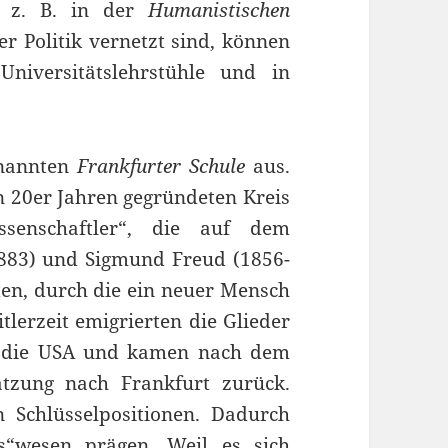
n z. B. in der
Humanistischen
r Politik vernetzt sind, können
niversitätslehrstühle und in
enannten
Frankfurter Schule
aus.
n 20er Jahren gegründeten Kreis
issenschaftler“, die auf dem
883) und Sigmund Freud (1856-
ten, durch die ein neuer Mensch
lerzeit emigrierten die Glieder
in die USA und kamen nach dem
tzung nach Frankfurt zurück.
n Schlüsselpositionen. Dadurch
s“wesen prägen. Weil es sich