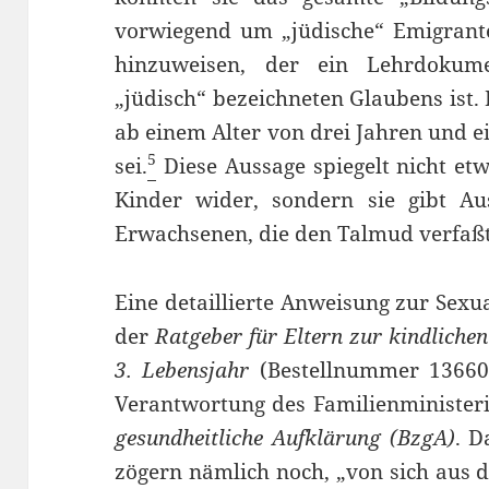
vorwiegend um „jüdische“ Emigrante
hinzuweisen, der ein Lehrdokume
„jüdisch“ bezeichneten Glaubens ist. 
ab einem Alter von drei Jahren und e
5
sei.
Diese Aussage spiegelt nicht etw
Kinder wider, sondern sie gibt A
Erwachsenen, die den Talmud verfaßt
Eine detaillierte Anweisung zur Sexu
der
Ratgeber für Eltern zur kindliche
3. Lebensjahr
(Bestellnummer 136601
Verantwortung des Familienministe
gesundheitliche Aufklärung (BzgA)
. D
zögern nämlich noch, „von sich aus 